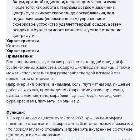
Затем, при необходимости, осадок промывают и сушат.
После того, как работа с твердым осадком закончена,
центрифуга снижает скорость до соскабливания, под
гидравлическим (пневматическим) управлением
скребковое устройство удаляет твердый осадок, а затем
осадок выгружается через нижнее выпускное отверстие
центрифуги.
Характеристики
Контакты:
Характеристики
Применение:
В основном используется для разделения твердой и жидкой фаз
суспензионных жидкостей, содержащих твердые частицы, а также
может использоваться для разделения твердой и жидкой фаз
волокнистых материалов.
Например, антибиотики, витамины, соль, глутамат натрия, пищевые
добавки, крахмал, производство сахара, химические приправы,
сульфат аммония, гипс, мирабилит, сульфат меди, хлорид калия,
бура, красители, пигменты, смолы и т. д.
Функции:
1. По сравнению с центрифугой типа PGZ, крышка центрифуги
полностью открывается и закрывается быстросъемными зажимами,
что позволяет легко открывать и проверять внутреннее состояние
центрифуги и ее содержимое.