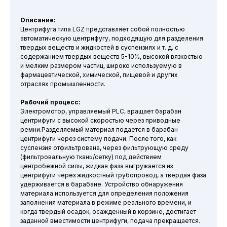
Описание:
Центрифуга типа LGZ представляет собой полностью
автоматическую центрифугу, подходящую для разделения
твердых веществ и жидкостей в суспензиях и т. д. с
содержанием твердых веществ 5-10%, высокой вязкостью
и мелким размером частиц, широко используемую в
фармацевтической, химической, пищевой и других
отраслях промышленности.
Рабочий процесс:
Электромотор, управляемый PLC, вращает барабан
центрифуги с высокой скоростью через приводные
ремни.Разделяемый материал подается в барабан
центрифуги через систему подачи. После того, как
суспензия отфильтрована, через фильтрующую среду
(фильтровальную ткань/сетку) под действием
центробежной силы, жидкая фаза выгружается из
центрифуги через жидкостный трубопровод, а твердая фаза
удерживается в барабане. Устройство обнаружения
материала используется для определения положения
заполнения материала в режиме реального времени, и
когда твердый осадок, осажденный в корзине, достигает
заданной вместимости центрифуги, подача прекращается.