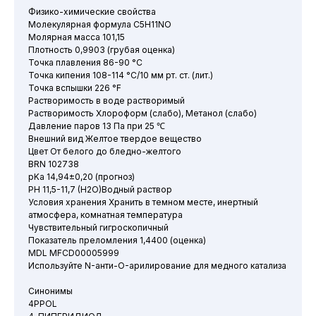
Физико-химические свойства
Молекулярная формула C5H11NO
Молярная масса 101,15
Плотность 0,9903 (грубая оценка)
Точка плавления 86-90 °C
Точка кипения 108-114 °C/10 мм рт. ст. (лит.)
Точка вспышки 226 °F
Растворимость в воде растворимый
Растворимость Хлороформ (слабо), Метанол (слабо)
Давление паров 13 Па при 25 ℃
Внешний вид Желтое твердое вещество
Цвет От белого до бледно-желтого
BRN 102738
pKa 14,94±0,20 (прогноз)
PH 11,5-11,7 (H2O)Водный раствор
Условия хранения Хранить в темном месте, инертный
атмосфера, комнатная температура
Чувствительный гигроскопичный
Показатель преломления 1,4400 (оценка)
MDL MFCD00005999
Используйте N-анти-O-арилирование для медного катализа
Синонимы
4PPOL