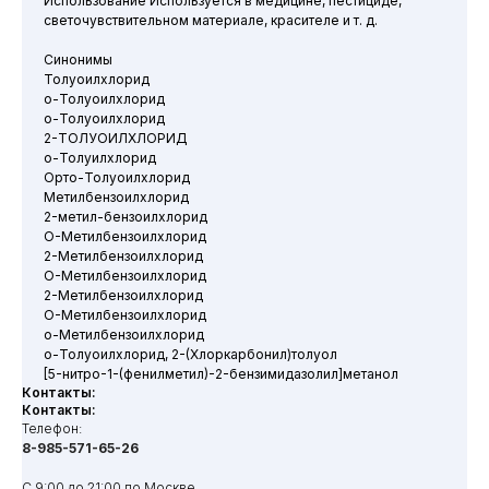
Использование Используется в медицине, пестициде,
светочувствительном материале, красителе и т. д.
Синонимы
Толуоилхлорид
o-Толуоилхлорид
o-Толуоилхлорид
2-ТОЛУОИЛХЛОРИД
o-Толуилхлорид
Орто-Толуоилхлорид
Метилбензоилхлорид
2-метил-бензоилхлорид
O-Метилбензоилхлорид
2-Метилбензоилхлорид
O-Метилбензоилхлорид
2-Метилбензоилхлорид
O-Метилбензоилхлорид
o-Метилбензоилхлорид
o-Толуоилхлорид, 2-(Хлоркарбонил)толуол
[5-нитро-1-(фенилметил)-2-бензимидазолил]метанол
Контакты:
Контакты:
Телефон:
8-985-571-65-26
С 9:00 до 21:00 по Москве