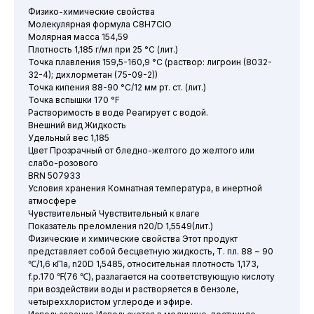
Физико-химические свойства
Молекулярная формула C8H7ClO
Молярная масса 154,59
Плотность 1,185 г/мл при 25 °C (лит.)
Точка плавления 159,5-160,9 °C (раствор: лигроин (8032-
32-4); дихлорметан (75-09-2))
Точка кипения 88-90 °C/12 мм рт. ст. (лит.)
Точка вспышки 170 °F
Растворимость в воде Реагирует с водой.
Внешний вид Жидкость
Удельный вес 1,185
Цвет Прозрачный от бледно-желтого до желтого или
слабо-розового
BRN 507933
Условия хранения Комнатная температура, в инертной
атмосфере
Чувствительный Чувствительный к влаге
Показатель преломления n20/D 1,5549(лит.)
Физические и химические свойства Этот продукт
представляет собой бесцветную жидкость, Т. пл. 88 ~ 90
℃/1,6 кПа, n20D 1,5485, относительная плотность 1,173,
f.p.170 ℉(76 ℃), разлагается на соответствующую кислоту
при воздействии воды и растворяется в бензоле,
четыреххлористом углероде и эфире.