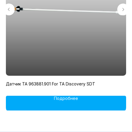
Датчик TA 963881.901 For TA Discovery SDT
Са
Подробнее