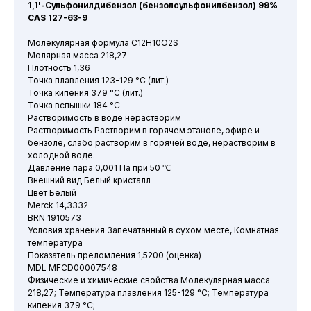
1,1'-Сульфонилдибензол (бензолсульфонилбензол) 99%
CAS 127-63-9
Молекулярная формула C12H10O2S
Молярная масса 218,27
Плотность 1,36
Точка плавления 123-129 °C (лит.)
Точка кипения 379 °C (лит.)
Точка вспышки 184 °C
Растворимость в воде нерастворим
Растворимость Растворим в горячем этаноле, эфире и
бензоле, слабо растворим в горячей воде, нерастворим в
холодной воде.
Давление пара 0,001 Па при 50 ℃
Внешний вид Белый кристалл
Цвет Белый
Merck 14,3332
BRN 1910573
Условия хранения Запечатанный в сухом месте, Комнатная
температура
Показатель преломления 1,5200 (оценка)
MDL MFCD00007548
Физические и химические свойства Молекулярная масса
218,27; Температура плавления 125-129 °C; Температура
кипения 379 °C;