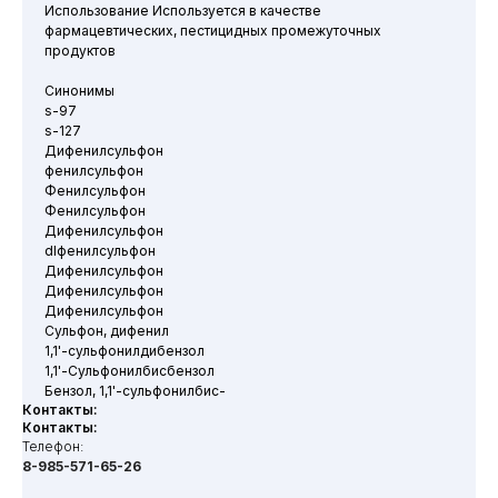
Использование Используется в качестве
фармацевтических, пестицидных промежуточных
продуктов
Синонимы
s-97
s-127
Дифенилсульфон
фенилсульфон
Фенилсульфон
Фенилсульфон
Дифенилсульфон
dlфенилсульфон
Дифенилсульфон
Дифенилсульфон
Дифенилсульфон
Сульфон, дифенил
1,1'-сульфонилдибензол
1,1'-Сульфонилбисбензол
Бензол, 1,1'-сульфонилбис-
Контакты:
Контакты:
Телефон:
8-985-571-65-26