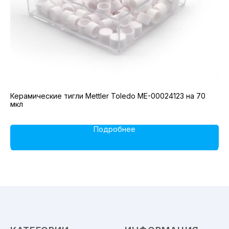
Керамические тигли Mettler Toledo ME-00024123 на 70
Ал
мкл
DS
Подробнее