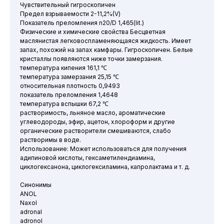
Чувствительный гигроскопичен
Предел взрываемости 2-11,2%(V)
Показатель преломления n20/D 1,465(lit.)
Физические и химические свойства Бесцветная
маслянистая легковоспламеняющаяся жидкость. Имеет
запах, похожий на запах камфары. Гигроскопичен. Белые
кристаллы появляются ниже точки замерзания.
температура кипения 161,1 ℃
температура замерзания 25,15 ℃
относительная плотность 0,9493
показатель преломления 1,4648
температура вспышки 67,2 ℃
растворимость, льняное масло, ароматические
углеводороды, эфир, ацетон, хлороформ и другие
органические растворители смешиваются, слабо
растворимы в воде.
Использование: Может использоваться для получения
адипиновой кислоты, гексаметилендиамина,
циклогексанона, циклогексиламина, капролактама и т. д.
Синонимы
ANOL
Naxol
adronal
adronol