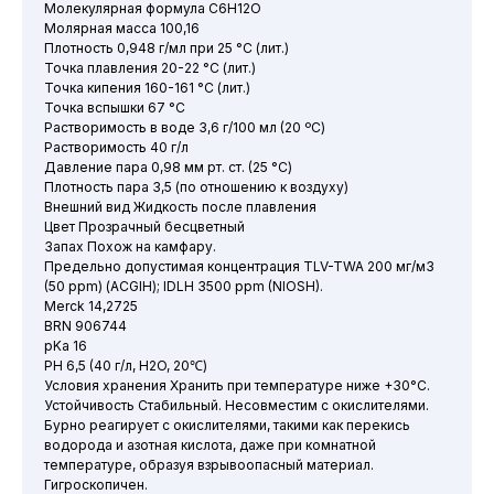
Молекулярная формула C6H12O
Молярная масса 100,16
Плотность 0,948 г/мл при 25 °C (лит.)
Точка плавления 20-22 °C (лит.)
Точка кипения 160-161 °C (лит.)
Точка вспышки 67 °C
Растворимость в воде 3,6 г/100 мл (20 ºC)
Растворимость 40 г/л
Давление пара 0,98 мм рт. ст. (25 °C)
Плотность пара 3,5 (по отношению к воздуху)
Внешний вид Жидкость после плавления
Цвет Прозрачный бесцветный
Запах Похож на камфару.
Предельно допустимая концентрация TLV-TWA 200 мг/м3
(50 ppm) (ACGIH); IDLH 3500 ppm (NIOSH).
Merck 14,2725
BRN 906744
pKa 16
PH 6,5 (40 г/л, H2O, 20℃)
Условия хранения Хранить при температуре ниже +30°C.
Устойчивость Стабильный. Несовместим с окислителями.
Бурно реагирует с окислителями, такими как перекись
водорода и азотная кислота, даже при комнатной
температуре, образуя взрывоопасный материал.
Гигроскопичен.