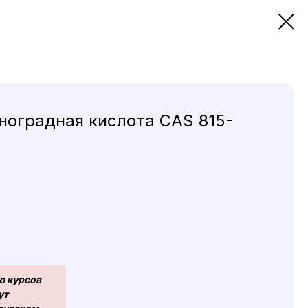
оградная кислота CAS 815-
ю курсов
ут