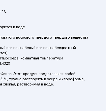
° C.
орится в воде
товатого воскового твердого твердого вещества
ый или почти белый или почти бесцветный
ется)
 атмосфера, комнатная температура
1.4320
ойства. Этот продукт представляет собой
125 ℃, трудно растворять в эфире и хлороформе,
я хлопья, растворимая в воде.