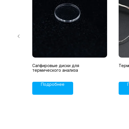
ом с
Сапфировые диски для
Терм
do на 40
термического анализа
Подробнее