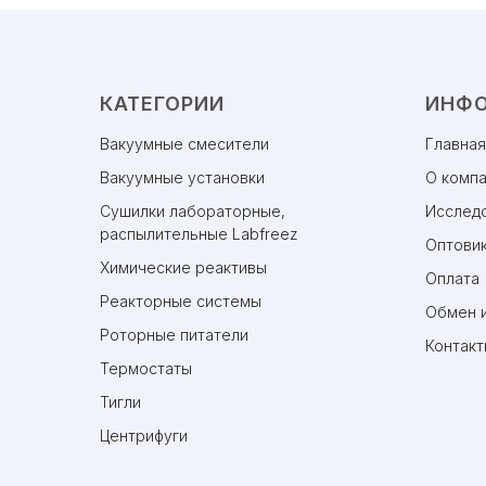
КАТЕГОРИИ
ИНФ
Вакуумные смесители
Главная
Вакуумные установки
О комп
Сушилки лабораторные,
Исслед
распылительные Labfreez
Оптови
Химические реактивы
Оплата
Реакторные системы
Обмен и
Роторные питатели
Контакт
Термостаты
Тигли
Центрифуги