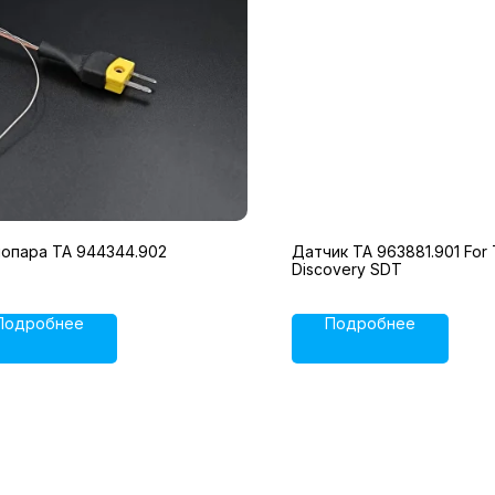
опара TA 944344.902
Датчик TA 963881.901 For
Discovery SDT
Подробнее
Подробнее