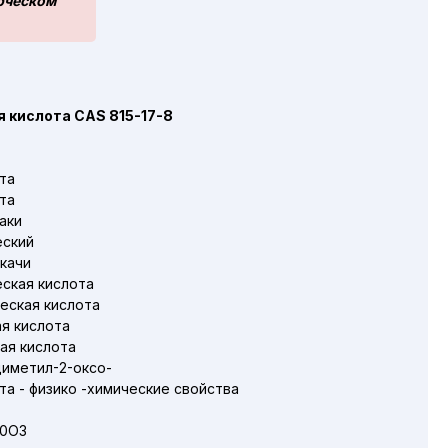
ерческом
 кислота CAS 815-17-8
та
та
аки
еский
качи
ская кислота
еская кислота
я кислота
ая кислота
диметил-2-оксо-
а - физико -химические свойства
10O3