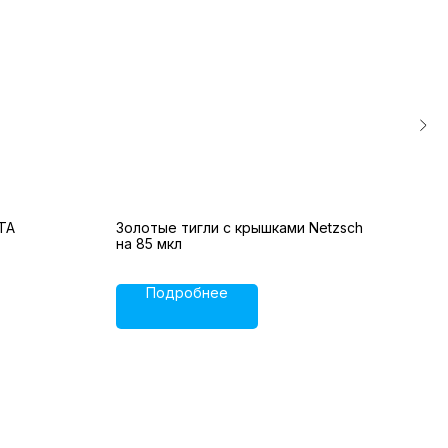
 TA
Золотые тигли с крышками Netzsch
Кера
на 85 мкл
ME-0
Подробнее