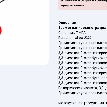
отличаться от цен в комм
предложении.
Описание
:
Триметилпировиноградная
Синонимы TMPA
Rarechem al bo 2323
Триметилпирувиновая кисло
Триметилпирувиновая кисло
3,3-диметил-2-оксо-бутирик
3,3-диметил-2-оксобутирич
3,3-диметил-2-оксо-бутанои
3,3-диметил-2-оксобутириче
3,3-диметил-2-оксо-бутирич
3,3-диметил-2-оксобутанова
3,3-диметил-2-оксо-бутанов
Батюрическая кислота, 3,3-
Триметилпирувиновая кислот
Молекулярная формула C6H