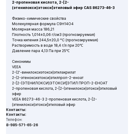
2-пропеновая кислота, 2-[2-
(этенилокси)этокси]этиловый эфир CAS 86273-46-3
Физико-химические свойства
Молекулярная формула C9H14O4
Молярная масса 186,21
Плотность 1,014±0,06 г/см3 (прогнозируемая)
Точка кипения 244,5±20,0 °C (прогнозируемая)
Растворимость в воде 18,4 г/л при 20℃
Давление пара 4,13 Па при 25℃
Синонимы
VEEA
2-(2'-винилоксиэтокси)этилакрилат
2-(2-этеноксиэтокси)этилпроп-2-еноат
2-[2-(ЭТЕНИЛОКСИ)ЭТОКСИ]ЭТИЛ ПРОП-2-ЕНОАТ
2-пропеновая кислота, 2-[2-(этенилокси)этокси]этиловый
эфир
VEEA 86273-46-3 2-пропеновая кислота, 2-[2-
(этенилокси)этокси]этиловый эфир
Контакты:
Контакты:
Телефон:
8-985-571-65-26