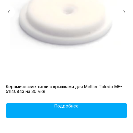
Керамические тигли с крышками для Mettler Toledo ME-
Да
51140843 на 30 мкл
Подробнее