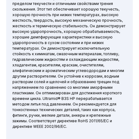
пределом текучести и отличными свойствами трения
скольжения. Этот тип обеспечивает хорошую текучесть,
хорошую прочность при низких температурах, высокую
жесткость, твердость, высокую механическую прочность,
жесткость и термическую стабильность. Он демонстрирует
высокую ударопрочность, хорошую обрабатываемость,
хорошие демпфирующие характеристики и высокую
ударопрочность в сухом состоянии и при низких
температурах. Он демонстрирует исключительную
стойкость к химикатам, смазочным материалам, топливу,
гидравлическим жидкостям и охлаждающим жидкостям,
хладагентам, красителям, краскам, очистителям,
алифатическим и ароматическим углеводородам и многим
другим растворителям. Он устойчив к коррозии, водным
растворам солей и щелочей и образованию трещин под
напряжением по сравнению со многими аморфными
пластиками. Он оптимизирован для достижения короткого
времени цикла. Ultramid® B3S HP перерабатывается
методом литья под давлением. Он рекомендуется для
тонкостенных технических деталей, таких как корпуса,
фитинги, ручки, мелкие детали, анкеры и крепежные
зажимы. Соответствует директиве RoHS 2011/65/EC и
директиве WEEE 2002/96/EC.