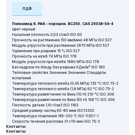
ПДФ
Полиамид 6. PA6 – порошок. BC250. CAS 25038-54-4
Цвет черный
Насыпная плотность 0,53 г/см3 ISO 60
Прочность на растяжение (50 мм/мин) 48 МПа ISO 527
Модуль упругости при растяжении 2875 МПа ISO 527
Удлинение при разрыве 15 % ISO 527
Прочность на изгиб 74 МПа ISO 178
Модуль упругости при изгибе 1680 МПа ISO 178
Без надреза по Изоду без разрыва КДж/м² ISO 180
Тепловые свойства Значение Значение Стандарты
испытаний
Температура теплового изгиба (0,45 МПа) 135 °C ISO 75-2
Температура теплового изгиба (1,8 МПа) 62 °C ISO 75-2
Температура размягчения по Вика (10 Н) 210 °C ISO 306
Температура размягчения по Вика (50 Н) 158 °C ISO 306
Плотность детали 1,10 г/см3 ISO 1183
Средний размер частиц 60-80 мкм ISO13320
Температура плавления 185-200 ℃ ISO 11357-1
Скорость течения расплава 31 г/10 мин ISO 75-2
Контакты:
Контакты: