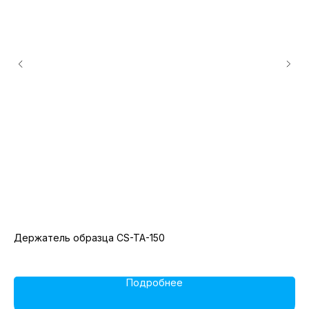
Держатель образца CS-TA-150
Ал
мк
Подробнее