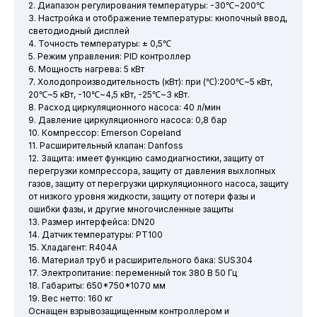
2. Диапазон регулирования температуры: -30℃~200℃
3. Настройка и отображение температуры: кнопочный ввод,
светодиодный дисплей
4. Точность температуры: ± 0,5℃
5. Режим управления: PID контроллер
6. Мощность нагрева: 5 кВт
7. Холодопроизводительность (кВт): при (℃):200℃~5 кВт,
20℃~5 кВт, -10℃~4,5 кВт, -25℃~3 кВт.
8. Расход циркуляционного насоса: 40 л/мин
9. Давление циркуляционного насоса: 0,8 бар
10. Компрессор: Emerson Copeland
11. Расширительный клапан: Danfoss
12. Защита: имеет функцию самодиагностики, защиту от
перегрузки компрессора, защиту от давления выхлопных
газов, защиту от перегрузки циркуляционного насоса, защиту
от низкого уровня жидкости, защиту от потери фазы и
ошибки фазы, и другие многочисленные защиты
13. Размер интерфейса: DN20
14. Датчик температуры: PT100
15. Хладагент: R404A
16. Материал труб и расширительного бака: SUS304
17. Электропитание: переменный ток 380 В 50 Гц
18. Габариты: 650*750*1070 мм
19. Вес нетто: 160 кг
Оснащен взрывозащищенным контроллером и