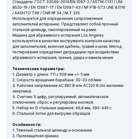
Cтандарты: ГОСТ 33049-2014/EN 1097-2 / ASTM C131 / UNI
8520-19 / EN 12697-17 / EN 12697-43 / NF P18-573 UNE 83116
/ AASHTO T96 / CNR № 34 / NLT 325
Используется для определения сопротивления
заполнителей истиранию. Представляет собой прочный
стальной цилиндр, смонтированный на раме.
Машина для абразивного истирания Los Angeles
используется в качестве инструмента контроля качества
для заполнителей, включая щебень, гравий и шлак. Метод
тестирования определяет деградацию при воздействии
абразивного истирания, трения, удара и измельчения.
Технические параметры:
1. Диаметр x длина: 711 x 508 мм +/- 5 мм
2. Скорость вращения барабана: 30-33 об/мин
3. Рабочее напряжение:AC380 В или AC220 В (по желанию
заказчика)
4. Счетчик: 5 цифр, регулируемый, автоматическое
отключение; сброс и регулировка кнопкой.
5. Набор из 12 стальных шариков: 46,8 мм, 390-445 г;
6. Стальной лоток для выгрузки образцов
Особенности:
1. Тяжелый стальной цилиндр и основание
2. Пылезащитная крышка