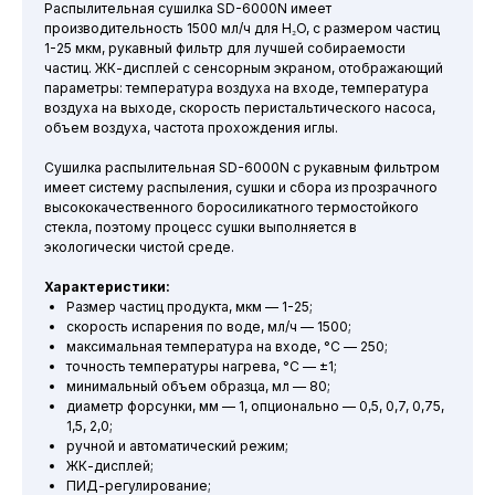
Распылительная сушилка SD-6000N имеет
производительность 1500 мл/ч для H₂O, с размером частиц
1-25 мкм, рукавный фильтр для лучшей собираемости
частиц. ЖК-дисплей с сенсорным экраном, отображающий
параметры: температура воздуха на входе, температура
воздуха на выходе, скорость перистальтического насоса,
объем воздуха, частота прохождения иглы.
Сушилка распылительная SD-6000N с рукавным фильтром
имеет систему распыления, сушки и сбора из прозрачного
высококачественного боросиликатного термостойкого
стекла, поэтому процесс сушки выполняется в
экологически чистой среде.
Характеристики:
Размер частиц продукта, мкм — 1-25;
скорость испарения по воде, мл/ч — 1500;
максимальная температура на входе, °С — 250;
точность температуры нагрева, °С — ±1;
минимальный объем образца, мл — 80;
диаметр форсунки, мм — 1, опционально — 0,5, 0,7, 0,75,
1,5, 2,0;
ручной и автоматический режим;
ЖК-дисплей;
ПИД-регулирование;